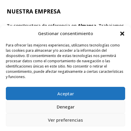
NUESTRA EMPRESA
Tu constructora de referencia en
Almansa
. Trabajamos
Gestionar consentimiento
en
Albacete
,
Valencia
y
Alicante
. ¿Cuál es tu sueño?
¡Hagámoslo realidad juntos!
Para ofrecer las mejores experiencias, utilizamos tecnologías como
las cookies para almacenar y/o acceder a la información del
dispositivo. El consentimiento de estas tecnologías nos permitirá
procesar datos como el comportamiento de navegación o las
identificaciones únicas en este sitio. No consentir o retirar el
LEGAL
consentimiento, puede afectar negativamente a ciertas características
y funciones.
Aviso legal
Política de privacidad
Aceptar
Política de cookies
Denegar
Declaración de accesibilidad
Ver preferencias
© 2026 CONSTRUCCIONES CUENCA CARRIÓN